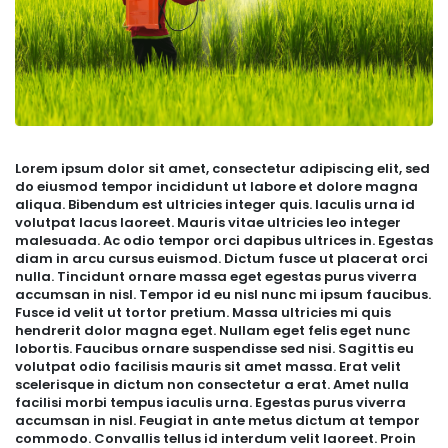
Lorem ipsum dolor sit amet, consectetur adipiscing elit, sed
do eiusmod tempor incididunt ut labore et dolore magna
aliqua. Bibendum est ultricies integer quis. Iaculis urna id
volutpat lacus laoreet. Mauris vitae ultricies leo integer
malesuada. Ac odio tempor orci dapibus ultrices in. Egestas
diam in arcu cursus euismod. Dictum fusce ut placerat orci
nulla. Tincidunt ornare massa eget egestas purus viverra
accumsan in nisl. Tempor id eu nisl nunc mi ipsum faucibus.
Fusce id velit ut tortor pretium. Massa ultricies mi quis
hendrerit dolor magna eget. Nullam eget felis eget nunc
lobortis. Faucibus ornare suspendisse sed nisi. Sagittis eu
volutpat odio facilisis mauris sit amet massa. Erat velit
scelerisque in dictum non consectetur a erat. Amet nulla
facilisi morbi tempus iaculis urna. Egestas purus viverra
accumsan in nisl. Feugiat in ante metus dictum at tempor
commodo. Convallis tellus id interdum velit laoreet. Proin