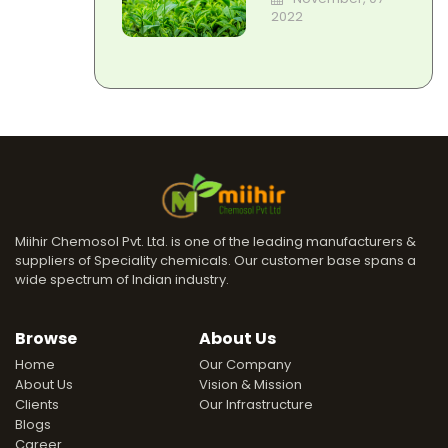
quality
2022
Miihir Chemosol Pvt. Ltd. is one of the leading manufacturers &
suppliers of Speciality chemicals. Our customer base spans a
wide spectrum of Indian industry.
Browse
About Us
Home
Our Company
About Us
Vision & Mission
Clients
Our Infrastructure
Blogs
Career