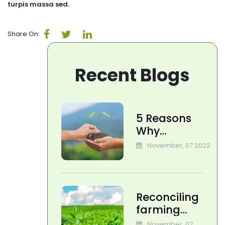
turpis massa sed.
Share On:
Recent Blogs
5 Reasons
Why
Fertilizers are
November, 07 2022
Key for
Transforming
Agriculture
Reconciling
farming
and air
November, 07