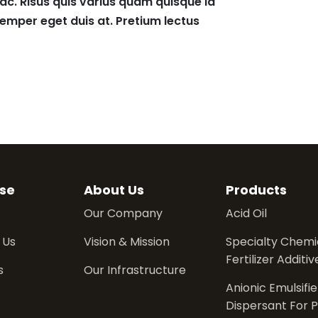
ac. Risus quis varius quam quisque id
mper eget duis at. Pretium lectus
se
About Us
Products
Our Company
Acid Oil
 Us
Vision & Mission
Specialty Chemic
Fertilizer Additiv
s
Our Infrastructure
Anionic Emulsifi
Dispersant For P