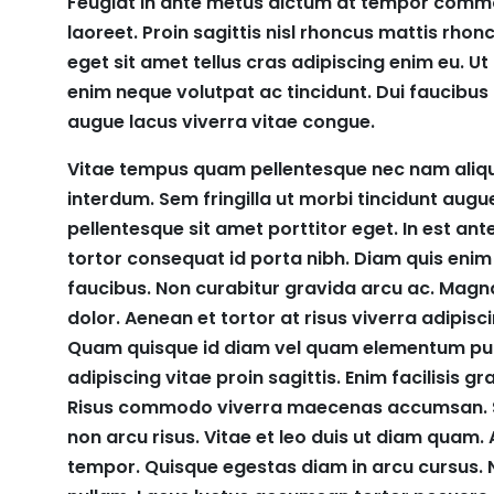
Feugiat in ante metus dictum at tempor commodo
laoreet. Proin sagittis nisl rhoncus mattis rhon
eget sit amet tellus cras adipiscing enim eu. U
enim neque volutpat ac tincidunt. Dui faucibus 
augue lacus viverra vitae congue.
Vitae tempus quam pellentesque nec nam aliqu
interdum. Sem fringilla ut morbi tincidunt aug
pellentesque sit amet porttitor eget. In est an
tortor consequat id porta nibh. Diam quis enim
faucibus. Non curabitur gravida arcu ac. Magna 
dolor. Aenean et tortor at risus viverra adipisc
Quam quisque id diam vel quam elementum pul
adipiscing vitae proin sagittis. Enim facilisis 
Risus commodo viverra maecenas accumsan. Si
non arcu risus. Vitae et leo duis ut diam quam
tempor. Quisque egestas diam in arcu cursus. N