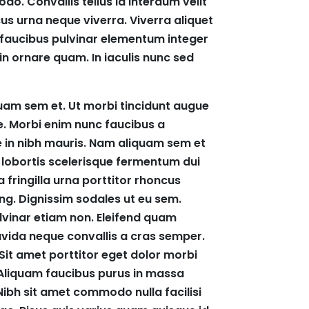
. Convallis tellus id interdum velit
cus urna neque viverra. Viverra aliquet
t faucibus pulvinar elementum integer
in ornare quam. In iaculis nunc sed
am sem et. Ut morbi tincidunt augue
ue. Morbi enim nunc faucibus a
te in nibh mauris. Nam aliquam sem et
 lobortis scelerisque fermentum dui
fringilla urna porttitor rhoncus
ing. Dignissim sodales ut eu sem.
vinar etiam non. Eleifend quam
gravida neque convallis a cras semper.
t amet porttitor eget dolor morbi
. Aliquam faucibus purus in massa
ibh sit amet commodo nulla facilisi