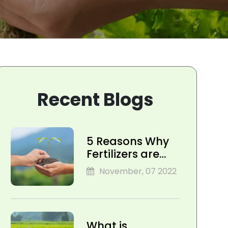
Recent Blogs
5 Reasons Why
Fertilizers are
Key for
November, 07 2022
Transforming
Agriculture
What is