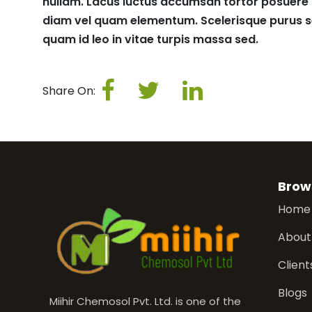
nullam. Lacus luctus accumsan tortor posuere 
diam vel quam elementum. Scelerisque purus se
quam id leo in vitae turpis massa sed.
Share On:
Brow
Home
About
Client
Blogs
Miihir Chemosol Pvt. Ltd. is one of the