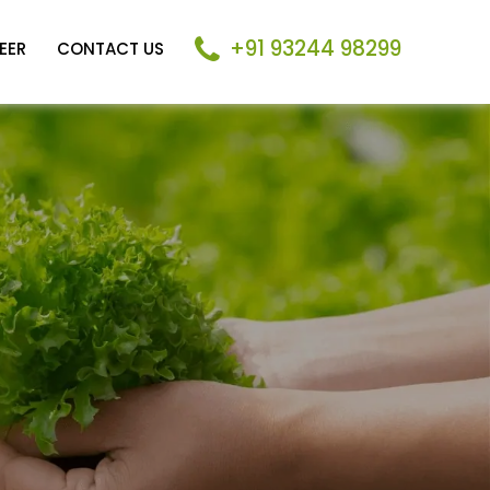
+91 93244 98299
EER
CONTACT US