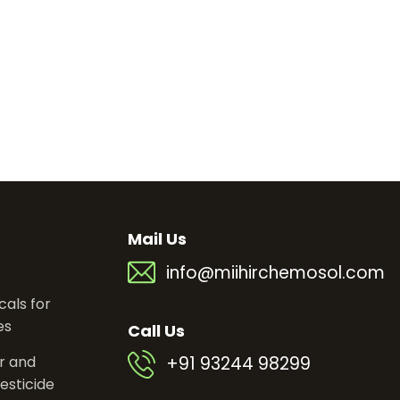
Mail Us
info@miihirchemosol.com
als for
es
Call Us
er and
+91 93244 98299
esticide