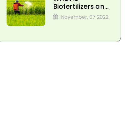
Biofertilizers and
their Types,
November, 07 2022
Components,
Importance and
Applications?