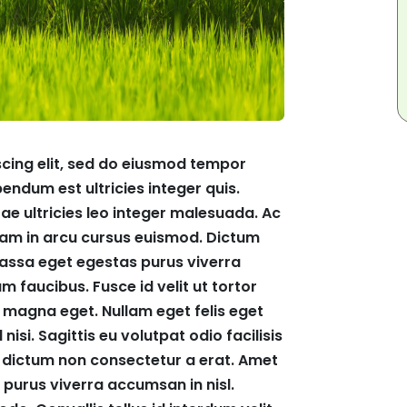
scing elit, sed do eiusmod tempor
endum est ultricies integer quis.
itae ultricies leo integer malesuada. Ac
diam in arcu cursus euismod. Dictum
 massa eget egestas purus viverra
m faucibus. Fusce id velit ut tortor
r magna eget. Nullam eget felis eget
isi. Sagittis eu volutpat odio facilisis
in dictum non consectetur a erat. Amet
s purus viverra accumsan in nisl.